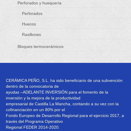
Perforados y huequería
Productos
Perforados
Bloques termocerámicos
Huecos
Bovedillas
Rasillones
Perforados y huequería
Bloques termocerámicos
Rasillones
Perforados
Huecos
CERÁMICA PEÑO, S.L. ha sido beneficiario de una subvención
dentro de la convocatoria de
Comercializados
ayudas –ADELANTE INVERSIÓN para el fomento de la
inversión y la mejora de la productividad
Objetos BIM
empresarial de Castilla La Mancha, contando a su vez con la
cofinanciación en un 80% por el
Silensis Cerapy
Fondo Europeo de Desarrollo Regional para el ejercicio 2017, a
través del Programa Operativo
Blog
Regional FEDER 2014-2020.