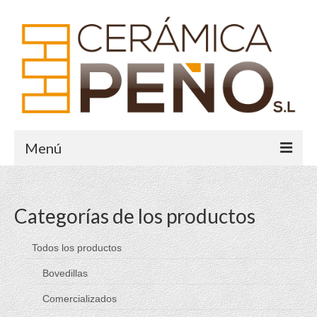
Menú
Inicio
Categorías de los productos
Historia
Sistema Crece
Todos los productos
Bovedillas
Galería
Comercializados
Contacto