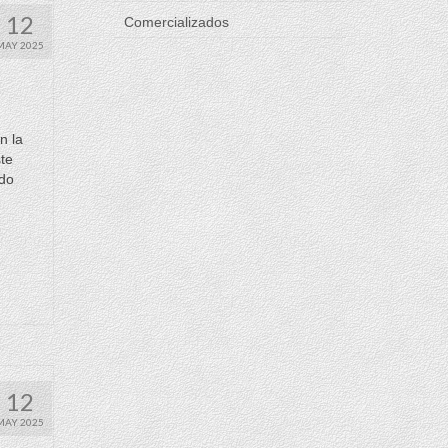
12
Comercializados
MAY 2025
n la
te
ndo
12
MAY 2025