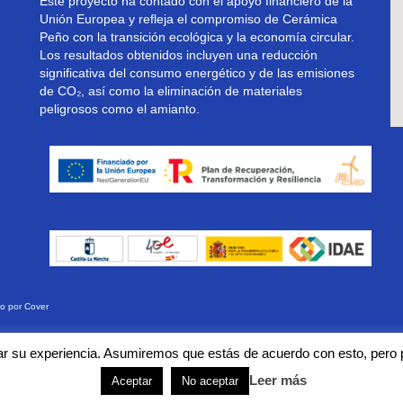
Este proyecto ha contado con el apoyo financiero de la
Unión Europea y refleja el compromiso de Cerámica
Peño con la transición ecológica y la economía circular.
Los resultados obtenidos incluyen una reducción
significativa del consumo energético y de las emisiones
de CO₂, así como la eliminación de materiales
peligrosos como el amianto.
do por
Cover
ento de la web, medir su uso y mejorar nuestros servicios. Puede acept
rar su experiencia. Asumiremos que estás de acuerdo con esto, pero 
Leer más
Aceptar
No aceptar