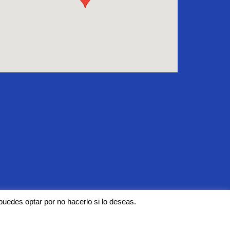
ar todas las cookies, rechazar las no necesarias o configurar sus
puedes optar por no hacerlo si lo deseas.