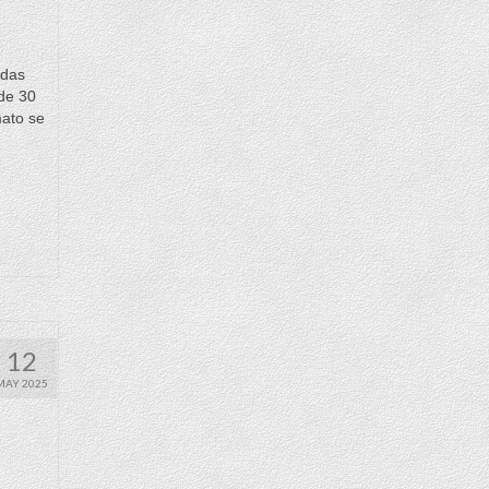
adas
 de 30
mato se
12
MAY 2025