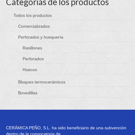
Categorías de los productos
Productos
Todos los productos
Bloques termocerámicos
Comercializados
Bovedillas
Perforados y huequería
Perforados y huequería
Rasillones
Rasillones
Perforados
Perforados
Huecos
Huecos
Bloques termocerámicos
Bovedillas
Comercializados
Objetos BIM
Silensis Cerapy
CERÁMICA PEÑO, S.L. ha sido beneficiario de una subvención
Blog
dentro de la convocatoria de