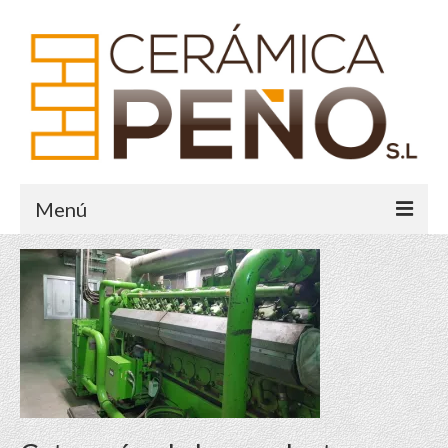
Menú
Inicio
Historia
Sistema Crece
Galería
Contacto