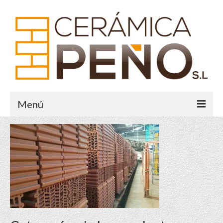
Menú
Inicio
Historia
Sistema Crece
Galería
Contacto