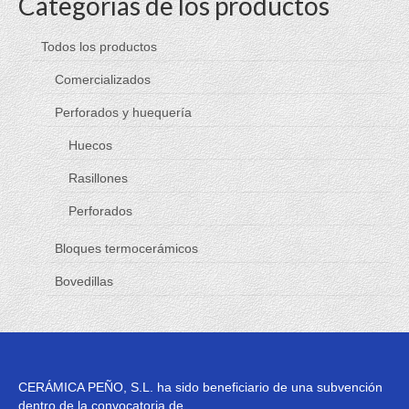
Categorías de los productos
Productos
Todos los productos
Bloques termocerámicos
Comercializados
Bovedillas
Perforados y huequería
Perforados y huequería
Huecos
Rasillones
Rasillones
Perforados
Perforados
Huecos
Bloques termocerámicos
Bovedillas
Comercializados
Objetos BIM
Silensis Cerapy
CERÁMICA PEÑO, S.L. ha sido beneficiario de una subvención
Blog
dentro de la convocatoria de